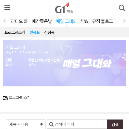
전
제
통
체
보
합
메
검
뉴
색
라디오 홈
예감좋은날
매일 그대와
밤&
뮤직 블로그
열
기
프로그램소개
선곡표
신청곡
매일 그대와
매일 11시 ~ 12시, (재) 새벽 1시 ~ 2시
진행
평일 신아림, 주말 박진형
작가
최유지
프로그램 소개