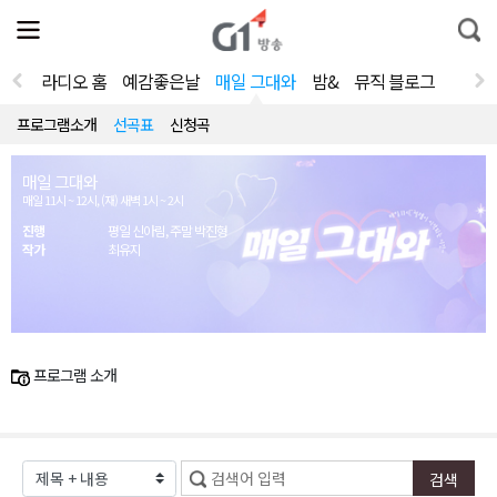
전
제
통
체
보
합
메
검
뉴
색
라디오 홈
예감좋은날
매일 그대와
밤&
뮤직 블로그
열
기
프로그램소개
선곡표
신청곡
매일 그대와
매일 11시 ~ 12시, (재) 새벽 1시 ~ 2시
진행
평일 신아림, 주말 박진형
작가
최유지
프로그램 소개