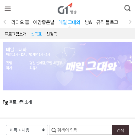
전
제
통
체
보
합
메
검
뉴
색
라디오 홈
예감좋은날
매일 그대와
밤&
뮤직 블로그
열
기
프로그램소개
선곡표
신청곡
매일 그대와
매일 11시 ~ 12시, (재) 새벽 1시 ~ 2시
진행
평일 신아림, 주말 박진형
작가
최유지
프로그램 소개