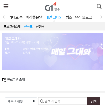
전
제
통
체
보
합
메
검
뉴
색
라디오 홈
예감좋은날
매일 그대와
밤&
뮤직 블로그
열
기
프로그램소개
선곡표
신청곡
매일 그대와
매일 11시 ~ 12시, (재) 새벽 1시 ~ 2시
진행
평일 신아림, 주말 박진형
작가
최유지
프로그램 소개