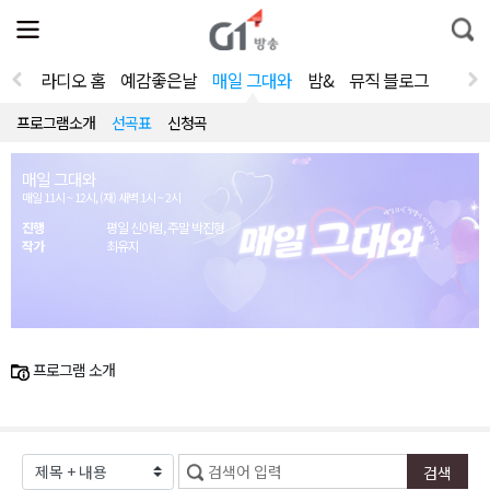
전
제
통
체
보
합
메
검
뉴
색
라디오 홈
예감좋은날
매일 그대와
밤&
뮤직 블로그
열
기
프로그램소개
선곡표
신청곡
매일 그대와
매일 11시 ~ 12시, (재) 새벽 1시 ~ 2시
진행
평일 신아림, 주말 박진형
작가
최유지
프로그램 소개