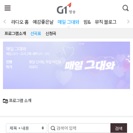
전
제
통
체
보
합
메
검
뉴
색
라디오 홈
예감좋은날
매일 그대와
밤&
뮤직 블로그
열
기
프로그램소개
선곡표
신청곡
매일 그대와
매일 11시 ~ 12시, (재) 새벽 1시 ~ 2시
진행
평일 신아림, 주말 박진형
작가
최유지
프로그램 소개