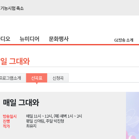
 기능시험 축소
이' 경제살리기 추진
탐방로 전면 통제
라디오
뉴미디어
문화행사
..싱가포르 복합리조트
G1방송 소개
합리조트로 진화 중"
 개막
일 그대와
 지원사업 시행
정밀 안전 진단
프로그램소개
선곡표
신청곡
4.1km 지정
 더위 한풀 꺾여
매일 그대와
 기능시험 축소
매일 11시 ~ 12시, (재) 새벽 1시 ~ 2시
방송일시
이' 경제살리기 추진
평일 신아림, 주말 박진형
진행
최유지
작가
탐방로 전면 통제
..싱가포르 복합리조트