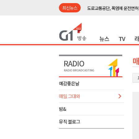
최신뉴스
도로교통공단, 폭염에 운전면허
강릉시, '상생동행 100일 릴레
삼척시, 무건리 이끼폭포 생태
뉴스
TV
<강원랜드> 관광객이 인구 3배
<강원랜드> 마카오 카지노 "복
제28회 정동진독립영화제 오늘
매
양양군, 소상공인 특례보증 2차
평창군 재해 예방 도로 시설물 
예감좋은날
동해시, '해군1함대로' 명예도로 
매일 그대와
영월 '폭염중대경보' 발효..주말,
도로교통공단, 폭염에 운전면허
밤&
강릉시, '상생동행 100일 릴레
뮤직 블로그
삼척시, 무건리 이끼폭포 생태
<강원랜드> 관광객이 인구 3배