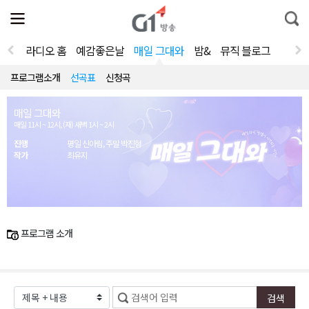
전
제
통
체
보
합
메
검
뉴
색
라디오 홈
예감좋은날
매일 그대와
밤&
뮤직 블로그
열
기
프로그램소개
선곡표
신청곡
매일 그대와
매일 11시 ~ 12시, (재) 새벽 1시 ~ 2시
진행
평일 신아림, 주말 박진형
작가
최유지
프로그램 소개