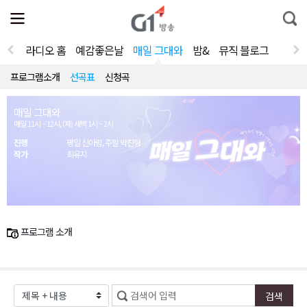
전
제
통
체
보
합
메
검
뉴
색
라디오 홈
예감좋은날
매일 그대와
밤&
뮤직 블로그
열
기
프로그램소개
선곡표
신청곡
매일 그대와
매일 11시 ~ 12시, (재) 새벽 1시 ~ 2시
진행
평일 신아림, 주말 박진형
작가
최유지
프로그램 소개