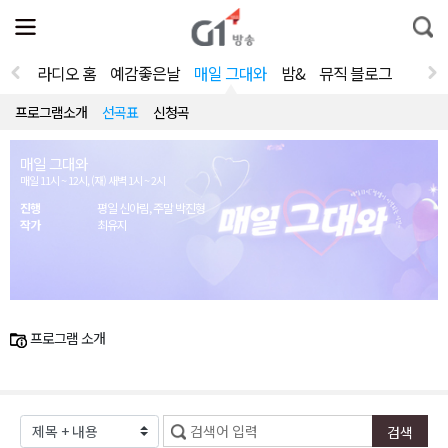
전
제
통
체
보
합
메
검
뉴
색
라디오 홈
예감좋은날
매일 그대와
밤&
뮤직 블로그
열
기
프로그램소개
선곡표
신청곡
매일 그대와
매일 11시 ~ 12시, (재) 새벽 1시 ~ 2시
진행
평일 신아림, 주말 박진형
작가
최유지
프로그램 소개