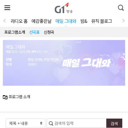
전
제
통
체
보
합
메
검
뉴
색
라디오 홈
예감좋은날
매일 그대와
밤&
뮤직 블로그
열
기
프로그램소개
선곡표
신청곡
매일 그대와
매일 11시 ~ 12시, (재) 새벽 1시 ~ 2시
진행
평일 신아림, 주말 박진형
작가
최유지
프로그램 소개