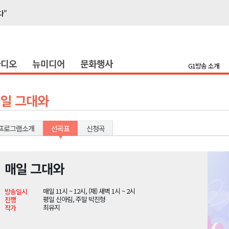
다"
호 공급
제효과 212억 원
라디오
뉴미디어
문화행사
증
G1방송 소개
충병 방제 진행
훈련 돌입
일 그대와
론 라이트쇼'
고 불..인명피해 없어
프로그램소개
선곡표
신청곡
다"
’..무더위 지속
매일 그대와
다"
매일 11시 ~ 12시, (재) 새벽 1시 ~ 2시
방송일시
호 공급
평일 신아림, 주말 박진형
진행
최유지
작가
제효과 212억 원
증