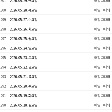
1301
2026. 05. 29. 금요일
매일 그대와
1300
2026. 05. 28. 목요일
매일 그대와
1299
2026. 05. 27. 수요일
매일 그대와
1298
2026. 05. 26. 화요일
매일 그대와
1297
2026. 05. 25. 월요일
매일 그대와
1296
2026. 05. 24. 일요일
매일 그대와
1295
2026. 05. 23. 토요일
매일 그대와
1294
2026. 05. 22. 금요일
매일 그대와
1293
2026. 05. 21. 목요일
매일 그대와
1292
2026. 05. 20. 수요일
매일 그대와
1291
2026. 05. 19. 화요일
매일 그대와
1290
2026. 05. 18. 월요일
매일 그대와