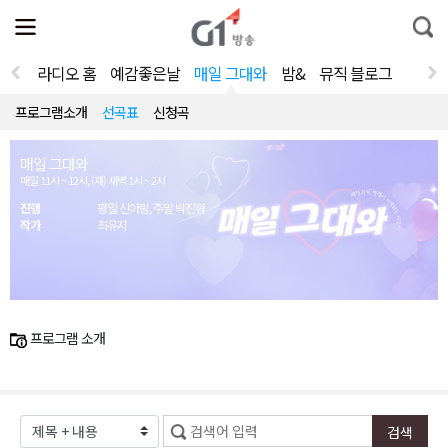
전
제
통
체
보
합
메
검
뉴
색
라디오 홈
예감좋은날
매일 그대와
밤&
뮤직 블로그
열
기
프로그램소개
선곡표
신청곡
매일 그대와
매일 11시 ~ 12시, (재) 새벽 1시 ~ 2시
진행
평일 신아림, 주말 박진형
작가
최유지
프로그램 소개