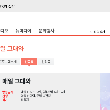
폭염 ‘절정’
지나?
타운홀 미팅 성료
라디오
뉴미디어
문화행사
눔 행사
G1방송 소개
 개최
저감 사업 등 건의
일 그대와
..싱가포르 복합리조트
합리조트로 진화 중"
프로그램소개
선곡표
신청곡
전략 보고회 개최
매일 그대와
폭염 ‘절정’
매일 11시 ~ 12시, (재) 새벽 1시 ~ 2시
방송일시
지나?
평일 신아림, 주말 박진형
진행
최유지
작가
타운홀 미팅 성료
눔 행사