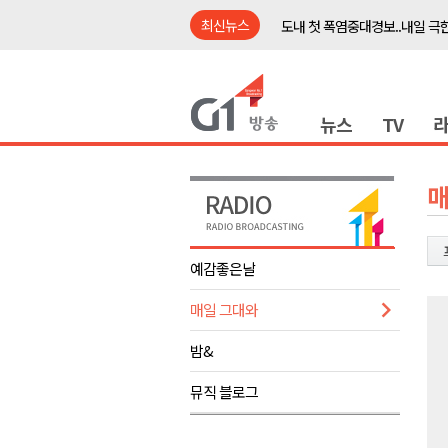
최신뉴스
도내 첫 폭염중대경보..내일 극한
태풍 '돌핀' 북상..폭염 더 심해
강릉시, 민선9기 21개 읍면동 
뉴스
TV
횡성군, 광복절 맞아 태극기 나
제43회 홍천군민의 날 기념행사
양구군, 원주환경청에 비점오염
매
<강원랜드> 관광객이 인구 3배
<강원랜드> 마카오 카지노 "복
예감좋은날
민선9기 양양군 공약사업 추진 
매일 그대와
썩고, 무르고..농산물 피해 속출
도내 첫 폭염중대경보..내일 극한
밤&
태풍 '돌핀' 북상..폭염 더 심해
뮤직 블로그
강릉시, 민선9기 21개 읍면동 
횡성군, 광복절 맞아 태극기 나