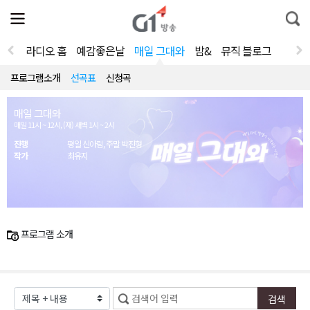
전
제
통
체
보
합
메
검
뉴
색
라디오 홈
예감좋은날
매일 그대와
밤&
뮤직 블로그
열
기
프로그램소개
선곡표
신청곡
매일 그대와
매일 11시 ~ 12시, (재) 새벽 1시 ~ 2시
진행
평일 신아림, 주말 박진형
작가
최유지
프로그램 소개