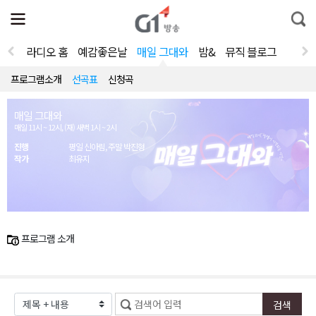
전
제
통
체
보
합
메
검
뉴
색
라디오 홈
예감좋은날
매일 그대와
밤&
뮤직 블로그
열
기
프로그램소개
선곡표
신청곡
매일 그대와
매일 11시 ~ 12시, (재) 새벽 1시 ~ 2시
진행
평일 신아림, 주말 박진형
작가
최유지
프로그램 소개