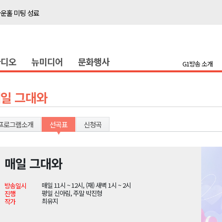
타운홀 미팅 성료
저감 사업 등 건의
..싱가포르 복합리조트
라디오
뉴미디어
문화행사
합리조트로 진화 중"
G1방송 소개
금 지원 접수
육원 수강생 모집
일 그대와
 며느리 축제
상 38도’
프로그램소개
선곡표
신청곡
매일 그대와
타운홀 미팅 성료
매일 11시 ~ 12시, (재) 새벽 1시 ~ 2시
방송일시
저감 사업 등 건의
평일 신아림, 주말 박진형
진행
최유지
작가
..싱가포르 복합리조트
합리조트로 진화 중"