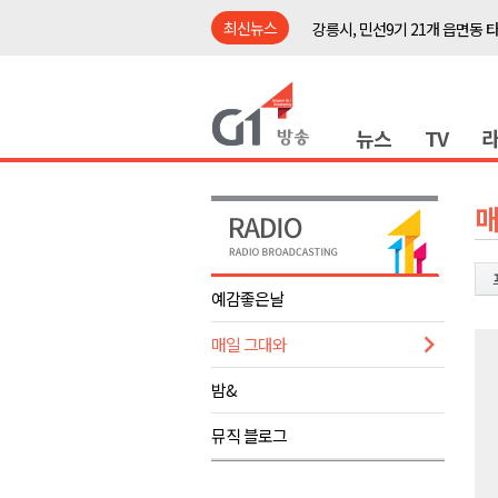
최신뉴스
강릉시, 민선9기 21개 읍면동 
양구군, 원주환경청에 비점오염
<강원랜드> 관광객이 인구 3배
뉴스
TV
<강원랜드> 마카오 카지노 "복
원주시, 하반기 중소기업육성자
강원도립대학교, 하반기 평생교
매
태백시, 28~29일 제5회 황부자
오늘 극한폭염 계속..낮 최고 ‘영
예감좋은날
썩고, 무르고..농산물 피해 속출
매일 그대와
썩고, 무르고..농산물 피해 속출
강릉시, 민선9기 21개 읍면동 
밤&
양구군, 원주환경청에 비점오염
뮤직 블로그
<강원랜드> 관광객이 인구 3배
<강원랜드> 마카오 카지노 "복