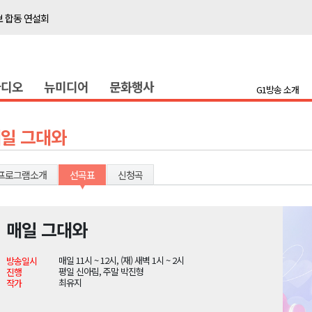
보 합동 연설회
선 복원 재개
백여세대 불편
라디오
뉴미디어
문화행사
' 개원
G1방송 소개
시장 운영
새 돌봄' 시행
일 그대와
연속 '다'등급
나된 공동체"
프로그램소개
선곡표
신청곡
국가폭력 사과
매일 그대와
보 합동 연설회
매일 11시 ~ 12시, (재) 새벽 1시 ~ 2시
방송일시
선 복원 재개
평일 신아림, 주말 박진형
진행
최유지
작가
백여세대 불편
' 개원