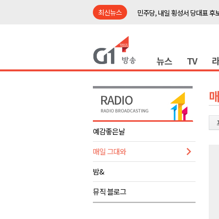
최신뉴스
민주당, 내일 횡성서 당대표 후
철원 백마고지역~월정리역 경원
어젯밤 원주 아파트 정전..천 
뉴스
TV
춘천시립 '장애아동전담어린이집
영월군, 14~15일 서부시장 야
양양군, 21일까지 '초등학생 틈
매
강원개발공사, 공기업 평가 2년 
도-시군 첫 간담회..우상호 "하
예감좋은날
이 대통령, 사북·납북귀환어부 
매일 그대와
동해안 폭우..도로 잠기고 고립
민주당, 내일 횡성서 당대표 후
밤&
철원 백마고지역~월정리역 경원
뮤직 블로그
어젯밤 원주 아파트 정전..천 
춘천시립 '장애아동전담어린이집