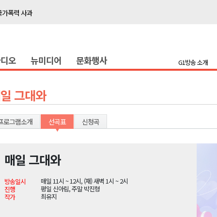
국가폭력 사과
접목
정책간담회
라디오
뉴미디어
문화행사
 초청 특별 강연
G1방송 소개
천 유치 건의
일 그대와
최
프로그램소개
선곡표
신청곡
87명 인사
나된 공동체"
매일 그대와
국가폭력 사과
매일 11시 ~ 12시, (재) 새벽 1시 ~ 2시
방송일시
접목
평일 신아림, 주말 박진형
진행
최유지
작가
정책간담회
 초청 특별 강연