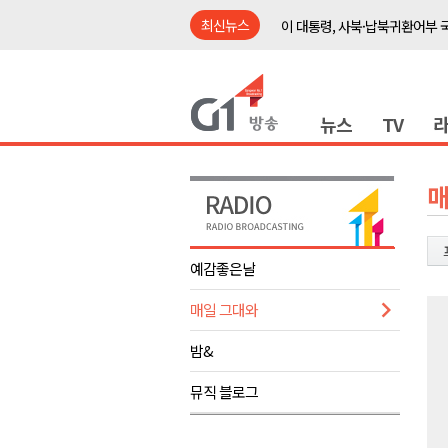
최신뉴스
이 대통령, 사북·납북귀환어부 
여름축제 더위와 전쟁..물놀이 
강원도, 최휘영 문체부장관과 
뉴스
TV
이광재 국회 예결위원장, 강릉시
검찰청 폐지..해결 과제 산적
육동한 시장, 국제스케이트장 춘
매
영월군, 국·도비 확보 보고회 개
삼척 공공산후조리원 이전 시급
예감좋은날
강원자치도교육청 교감급 이상 3
매일 그대와
도-시군 첫 간담회..우상호 "하
이 대통령, 사북·납북귀환어부 
밤&
여름축제 더위와 전쟁..물놀이 
뮤직 블로그
강원도, 최휘영 문체부장관과 
이광재 국회 예결위원장, 강릉시