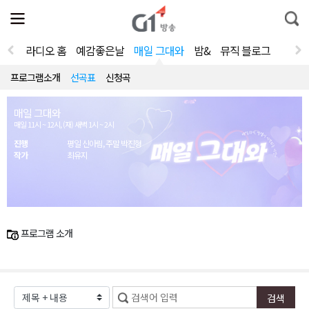
전
제
통
체
보
합
메
검
뉴
색
라디오 홈
예감좋은날
매일 그대와
밤&
뮤직 블로그
열
기
프로그램소개
선곡표
신청곡
매일 그대와
매일 11시 ~ 12시, (재) 새벽 1시 ~ 2시
진행
평일 신아림, 주말 박진형
작가
최유지
프로그램 소개