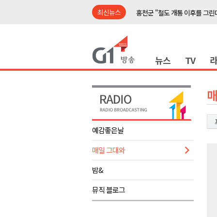
최신뉴스
홍천군 "철도 개통 이후를 그린
강원자치도, 공공임대주택 1만
양구군, 상반기 스포츠마케팅 경
뉴스
TV
ITS 교통도시 강릉..콜 버스 실
동부산림청, 동해시 소나무재선
평창동계올림픽 정신 계승 합동
매
춘천시, 오는 8일 의암호서 '드
어제 오후, 고성 대진항 어구 창
예감좋은날
홍천군 "철도 개통 이후를 그린
매일 그대와
춘천·홍천·횡성, 첫 ‘폭염중대경보
홍천군 "철도 개통 이후를 그린
밤&
강원자치도, 공공임대주택 1만
뮤직 블로그
양구군, 상반기 스포츠마케팅 경
ITS 교통도시 강릉..콜 버스 실