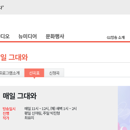
다"
호 공급
제효과 212억 원
라디오
뉴미디어
문화행사
증
G1방송 소개
충병 방제 진행
훈련 돌입
일 그대와
론 라이트쇼'
고 불..인명피해 없어
프로그램소개
선곡표
신청곡
다"
’..무더위 지속
매일 그대와
다"
매일 11시 ~ 12시, (재) 새벽 1시 ~ 2시
방송일시
호 공급
평일 신아림, 주말 박진형
진행
최유지
작가
제효과 212억 원
증