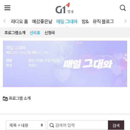
전
제
통
체
보
합
메
검
뉴
색
라디오 홈
예감좋은날
매일 그대와
밤&
뮤직 블로그
열
기
프로그램소개
선곡표
신청곡
매일 그대와
매일 11시 ~ 12시, (재) 새벽 1시 ~ 2시
진행
평일 신아림, 주말 박진형
작가
최유지
프로그램 소개