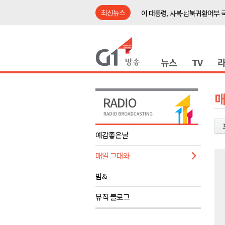
최신뉴스
이 대통령, 사북·납북귀환어부 
여름축제 더위와 전쟁..물놀이 
강원도, 최휘영 문체부장관과 
뉴스
TV
이광재 국회 예결위원장, 강릉시
검찰청 폐지..해결 과제 산적
육동한 시장, 국제스케이트장 춘
매
영월군, 국·도비 확보 보고회 개
삼척 공공산후조리원 이전 시급
예감좋은날
강원자치도교육청 교감급 이상 3
매일 그대와
도-시군 첫 간담회..우상호 "하
이 대통령, 사북·납북귀환어부 
밤&
여름축제 더위와 전쟁..물놀이 
뮤직 블로그
강원도, 최휘영 문체부장관과 
이광재 국회 예결위원장, 강릉시