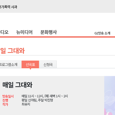
국가폭력 사과
접목
정책간담회
라디오
뉴미디어
문화행사
 초청 특별 강연
G1방송 소개
천 유치 건의
일 그대와
최
프로그램소개
선곡표
신청곡
87명 인사
나된 공동체"
매일 그대와
국가폭력 사과
매일 11시 ~ 12시, (재) 새벽 1시 ~ 2시
방송일시
접목
평일 신아림, 주말 박진형
진행
최유지
작가
정책간담회
 초청 특별 강연