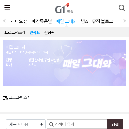
전
제
통
체
보
합
메
검
뉴
색
라디오 홈
예감좋은날
매일 그대와
밤&
뮤직 블로그
열
기
프로그램소개
선곡표
신청곡
매일 그대와
매일 11시 ~ 12시, (재) 새벽 1시 ~ 2시
진행
평일 신아림, 주말 박진형
작가
최유지
프로그램 소개