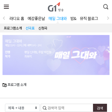
전
제
통
체
보
합
메
검
뉴
색
라디오 홈
예감좋은날
매일 그대와
밤&
뮤직 블로그
열
기
프로그램소개
선곡표
신청곡
매일 그대와
매일 11시 ~ 12시, (재) 새벽 1시 ~ 2시
진행
평일 신아림, 주말 박진형
작가
최유지
프로그램 소개