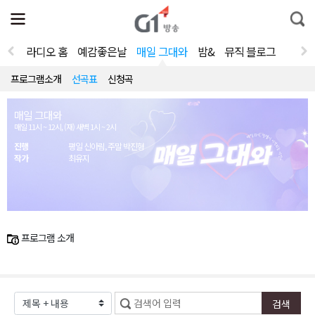
전
제
통
체
보
합
메
검
뉴
색
라디오 홈
예감좋은날
매일 그대와
밤&
뮤직 블로그
열
기
프로그램소개
선곡표
신청곡
매일 그대와
매일 11시 ~ 12시, (재) 새벽 1시 ~ 2시
진행
평일 신아림, 주말 박진형
작가
최유지
프로그램 소개