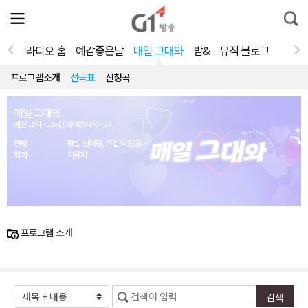
전
제
통
체
보
합
메
검
뉴
색
라디오 홈
예감좋은날
매일 그대와
밤&
뮤직 블로그
열
기
프로그램소개
선곡표
신청곡
매일 그대와
매일 11시 ~ 12시, (재) 새벽 1시 ~ 2시
진행
평일 신아림, 주말 박진형
작가
최유지
프로그램 소개