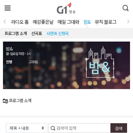
전
제
통
체
보
합
메
검
뉴
색
라디오 홈
예감좋은날
매일 그대와
밤&
뮤직 블로그
열
기
프로그램 소개
선곡표
사연과 신청곡
밤&
월~일요일 자정 ~ 1시
진행
고유림
프로그램 소개