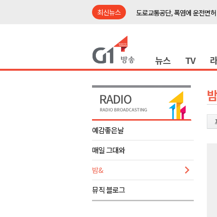
최신뉴스
도로교통공단, 폭염에 운전면허
강릉시, '상생동행 100일 릴레
삼척시, 무건리 이끼폭포 생태
뉴스
TV
<강원랜드> 관광객이 인구 3배
<강원랜드> 마카오 카지노 "복
제28회 정동진독립영화제 오늘
밤
양양군, 소상공인 특례보증 2차
평창군 재해 예방 도로 시설물 
예감좋은날
동해시, '해군1함대로' 명예도로 
매일 그대와
영월 '폭염중대경보' 발효..주말,
도로교통공단, 폭염에 운전면허
밤&
강릉시, '상생동행 100일 릴레
뮤직 블로그
삼척시, 무건리 이끼폭포 생태
<강원랜드> 관광객이 인구 3배