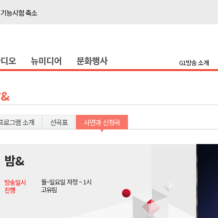
 기능시험 축소
이' 경제살리기 추진
탐방로 전면 통제
라디오
뉴미디어
문화행사
..싱가포르 복합리조트
G1방송 소개
합리조트로 진화 중"
 개막
&
 지원사업 시행
정밀 안전 진단
프로그램 소개
선곡표
사연과 신청곡
4.1km 지정
 더위 한풀 꺾여
밤&
 기능시험 축소
월~일요일 자정 ~ 1시
방송일시
이' 경제살리기 추진
고유림
진행
탐방로 전면 통제
..싱가포르 복합리조트