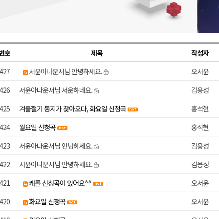
합리조트로 진화 중"
 개막
 지원사업 시행
번호
제목
작성자
정밀 안전 진단
427
서윤아나운서님 안녕하세요.
오서윤
4.1km 지정
426
서윤아나운서님 서운하네요.
김용성
425
겨울절기 동지가 찾아오다, 화요일 신청곡
홍석현
424
월요일 신청곡
홍석현
423
서윤아나운서님 안녕하세요.
김용성
422
서윤아나운서님 안녕하세요.
김용성
421
캐롤 신청곡이 있어요^^
오서윤
420
화요일 신청곡
오서윤