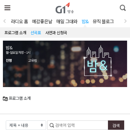
전
제
통
체
보
합
메
검
뉴
색
라디오 홈
예감좋은날
매일 그대와
밤&
뮤직 블로그
열
기
프로그램 소개
선곡표
사연과 신청곡
밤&
월~일요일 자정 ~ 1시
진행
고유림
프로그램 소개