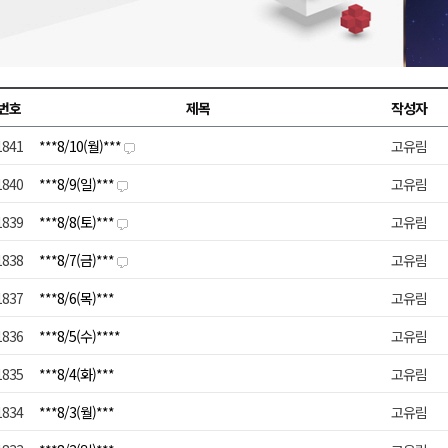
 개최
저감 사업 등 건의
..싱가포르 복합리조트
번호
제목
작성자
합리조트로 진화 중"
1841
***8/10(월)***
고유림
전략 보고회 개최
1840
***8/9(일)***
고유림
1839
***8/8(토)***
고유림
1838
***8/7(금)***
고유림
1837
***8/6(목)***
고유림
1836
***8/5(수)****
고유림
1835
***8/4(화)***
고유림
1834
***8/3(월)***
고유림