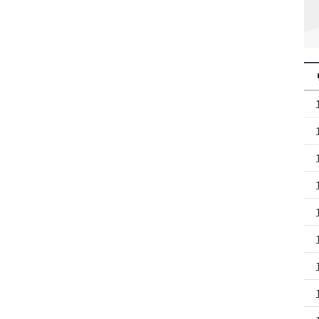
제43회 홍천군민의 날 기념행사
양구군, 원주환경청에 비점오염
<강원랜드> 관광객이 인구 3배
<강원랜드> 마카오 카지노 "복
민선9기 양양군 공약사업 추진 