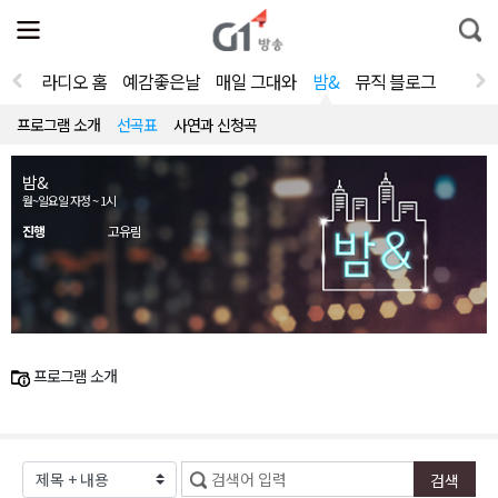
전
제
통
체
보
합
메
검
뉴
색
라디오 홈
예감좋은날
매일 그대와
밤&
뮤직 블로그
열
기
프로그램 소개
선곡표
사연과 신청곡
밤&
월~일요일 자정 ~ 1시
진행
고유림
프로그램 소개