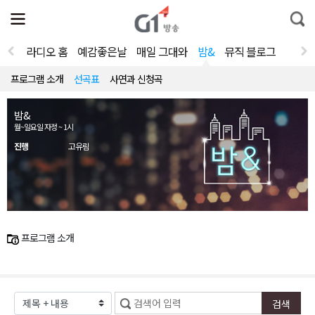
전
제
통
체
보
합
메
검
뉴
색
라디오 홈
예감좋은날
매일 그대와
밤&
뮤직 블로그
열
기
프로그램 소개
선곡표
사연과 신청곡
밤&
월~일요일 자정 ~ 1시
진행
고유림
프로그램 소개