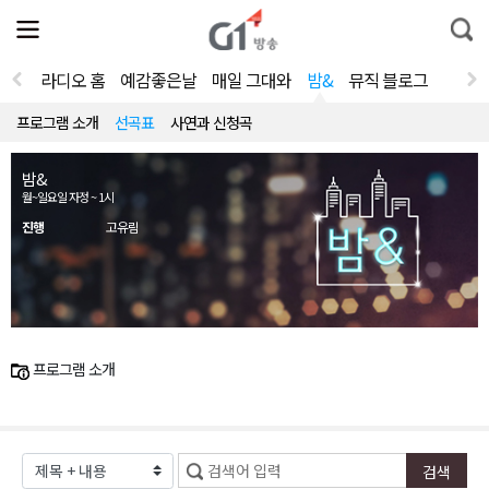
전
제
통
체
보
합
메
검
뉴
색
라디오 홈
예감좋은날
매일 그대와
밤&
뮤직 블로그
열
기
프로그램 소개
선곡표
사연과 신청곡
밤&
월~일요일 자정 ~ 1시
진행
고유림
프로그램 소개