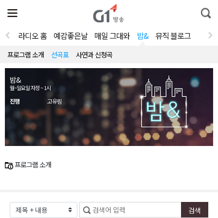
전
제
통
체
보
합
메
검
뉴
색
라디오 홈
예감좋은날
매일 그대와
밤&
뮤직 블로그
열
기
프로그램 소개
선곡표
사연과 신청곡
밤&
월~일요일 자정 ~ 1시
진행
고유림
프로그램 소개