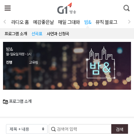
전
제
통
체
보
합
메
검
뉴
색
라디오 홈
예감좋은날
매일 그대와
밤&
뮤직 블로그
열
기
프로그램 소개
선곡표
사연과 신청곡
밤&
월~일요일 자정 ~ 1시
진행
고유림
프로그램 소개