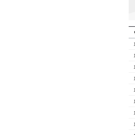
제43회 홍천군민의 날 기념행사
양구군, 원주환경청에 비점오염
<강원랜드> 관광객이 인구 3배
<강원랜드> 마카오 카지노 "복
민선9기 양양군 공약사업 추진 