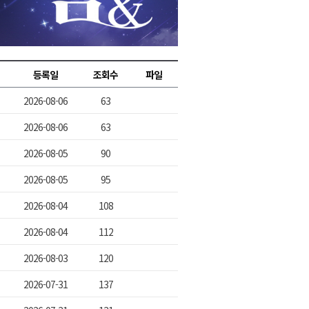
2026년 08월 06일(목)
2026년 08월 06일(목)
2026년 08월 06일(목)
등록일
조회수
파일
2026년 08월 06일(목)
2026-08-06
63
2026년 08월 06일(목)
2026-08-06
63
2026-08-05
90
2026-08-05
95
2026-08-04
108
2026-08-04
112
2026-08-03
120
2026-07-31
137