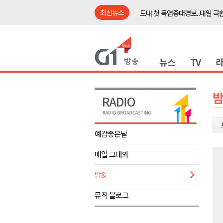
최신뉴스
도내 첫 폭염중대경보..내일 극한
태풍 '돌핀' 북상..폭염 더 심해
강릉시, 민선9기 21개 읍면동 
뉴스
TV
횡성군, 광복절 맞아 태극기 나
제43회 홍천군민의 날 기념행사
양구군, 원주환경청에 비점오염
밤
<강원랜드> 관광객이 인구 3배
<강원랜드> 마카오 카지노 "복
예감좋은날
민선9기 양양군 공약사업 추진 
매일 그대와
썩고, 무르고..농산물 피해 속출
도내 첫 폭염중대경보..내일 극한
밤&
태풍 '돌핀' 북상..폭염 더 심해
뮤직 블로그
강릉시, 민선9기 21개 읍면동 
횡성군, 광복절 맞아 태극기 나