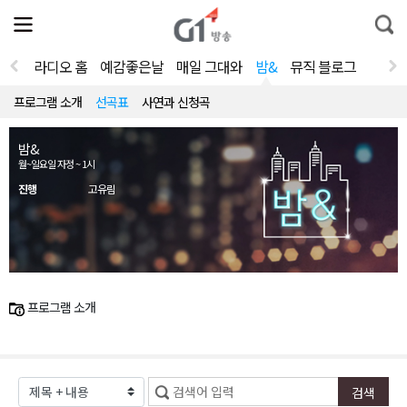
전
제
통
체
보
합
메
검
뉴
색
라디오 홈
예감좋은날
매일 그대와
밤&
뮤직 블로그
열
기
프로그램 소개
선곡표
사연과 신청곡
밤&
월~일요일 자정 ~ 1시
진행
고유림
프로그램 소개