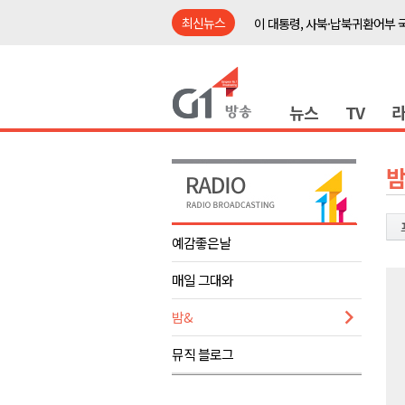
최신뉴스
이 대통령, 사북·납북귀환어부 
여름축제 더위와 전쟁..물놀이 
강원도, 최휘영 문체부장관과 
뉴스
TV
이광재 국회 예결위원장, 강릉시
검찰청 폐지..해결 과제 산적
육동한 시장, 국제스케이트장 춘
밤
영월군, 국·도비 확보 보고회 개
삼척 공공산후조리원 이전 시급
예감좋은날
강원자치도교육청 교감급 이상 3
매일 그대와
도-시군 첫 간담회..우상호 "하
이 대통령, 사북·납북귀환어부 
밤&
여름축제 더위와 전쟁..물놀이 
뮤직 블로그
강원도, 최휘영 문체부장관과 
이광재 국회 예결위원장, 강릉시