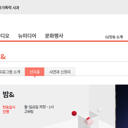
국가폭력 사과
접목
정책간담회
라디오
뉴미디어
문화행사
 초청 특별 강연
G1방송 소개
천 유치 건의
&
최
프로그램 소개
선곡표
사연과 신청곡
87명 인사
나된 공동체"
밤&
국가폭력 사과
월~일요일 자정 ~ 1시
방송일시
접목
고유림
진행
정책간담회
 초청 특별 강연