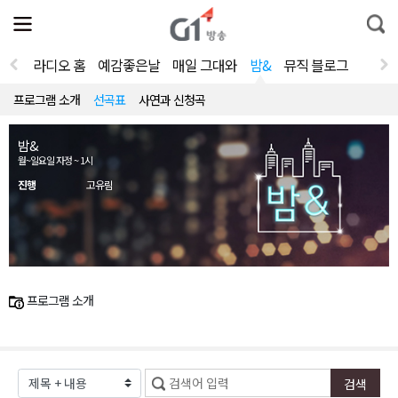
전
제
통
체
보
합
메
검
뉴
색
라디오 홈
예감좋은날
매일 그대와
밤&
뮤직 블로그
열
기
프로그램 소개
선곡표
사연과 신청곡
밤&
월~일요일 자정 ~ 1시
진행
고유림
프로그램 소개