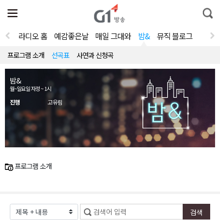
전
제
통
체
보
합
메
검
뉴
색
라디오 홈
예감좋은날
매일 그대와
밤&
뮤직 블로그
열
기
프로그램 소개
선곡표
사연과 신청곡
밤&
월~일요일 자정 ~ 1시
진행
고유림
프로그램 소개