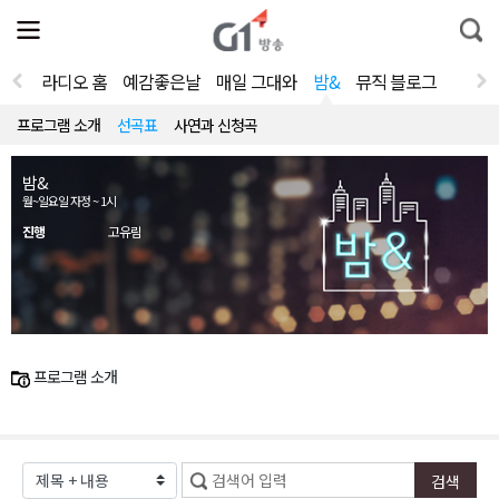
전
제
통
체
보
합
메
검
뉴
색
라디오 홈
예감좋은날
매일 그대와
밤&
뮤직 블로그
열
기
프로그램 소개
선곡표
사연과 신청곡
밤&
월~일요일 자정 ~ 1시
진행
고유림
프로그램 소개