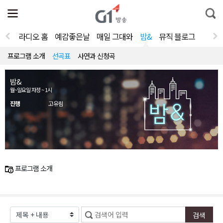
전
제
통
체
보
합
메
검
뉴
색
라디오 홈
예감좋은날
매일 그대와
밤&
뮤직 블로그
열
기
프로그램 소개
선곡표
사연과 신청곡
밤&
월~일요일 자정 ~ 1시
진행
고유림
프로그램 소개