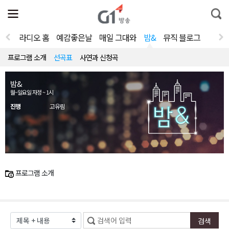
전
제
통
체
보
합
메
검
뉴
색
라디오 홈
예감좋은날
매일 그대와
밤&
뮤직 블로그
열
기
프로그램 소개
선곡표
사연과 신청곡
밤&
월~일요일 자정 ~ 1시
진행
고유림
프로그램 소개