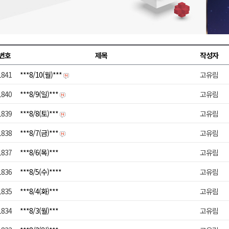
금 지원 접수
육원 수강생 모집
 며느리 축제
번호
제목
작성자
상 38도’
1841
***8/10(월)***
고유림
1840
***8/9(일)***
고유림
1839
***8/8(토)***
고유림
1838
***8/7(금)***
고유림
1837
***8/6(목)***
고유림
1836
***8/5(수)****
고유림
1835
***8/4(화)***
고유림
1834
***8/3(월)***
고유림