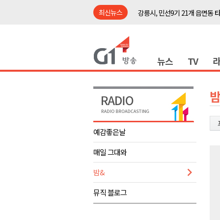
최신뉴스
강릉시, 민선9기 21개 읍면동 
양구군, 원주환경청에 비점오염
<강원랜드> 관광객이 인구 3배
뉴스
TV
<강원랜드> 마카오 카지노 "복
원주시, 하반기 중소기업육성자
강원도립대학교, 하반기 평생교
밤
태백시, 28~29일 제5회 황부자
오늘 극한폭염 계속..낮 최고 ‘영
예감좋은날
썩고, 무르고..농산물 피해 속출
매일 그대와
썩고, 무르고..농산물 피해 속출
강릉시, 민선9기 21개 읍면동 
밤&
양구군, 원주환경청에 비점오염
뮤직 블로그
<강원랜드> 관광객이 인구 3배
<강원랜드> 마카오 카지노 "복