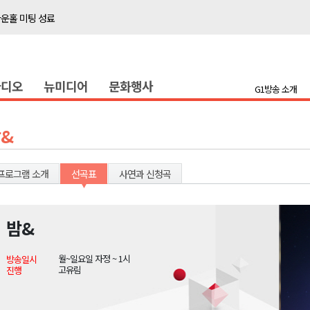
타운홀 미팅 성료
저감 사업 등 건의
..싱가포르 복합리조트
라디오
뉴미디어
문화행사
합리조트로 진화 중"
G1방송 소개
금 지원 접수
육원 수강생 모집
&
 며느리 축제
상 38도’
프로그램 소개
선곡표
사연과 신청곡
밤&
타운홀 미팅 성료
월~일요일 자정 ~ 1시
방송일시
저감 사업 등 건의
고유림
진행
..싱가포르 복합리조트
합리조트로 진화 중"