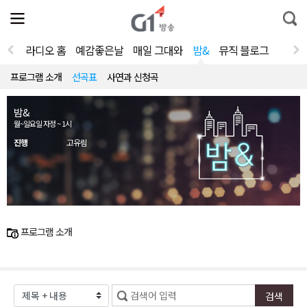
전
제
통
체
보
합
메
검
뉴
색
라디오 홈
예감좋은날
매일 그대와
밤&
뮤직 블로그
열
기
프로그램 소개
선곡표
사연과 신청곡
밤&
월~일요일 자정 ~ 1시
진행
고유림
프로그램 소개