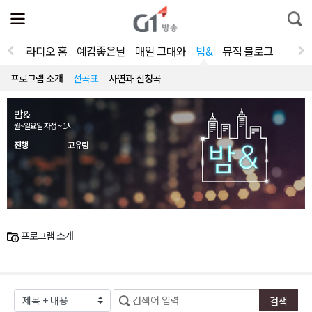
전
제
통
체
보
합
메
검
뉴
색
라디오 홈
예감좋은날
매일 그대와
밤&
뮤직 블로그
열
기
프로그램 소개
선곡표
사연과 신청곡
밤&
월~일요일 자정 ~ 1시
진행
고유림
프로그램 소개