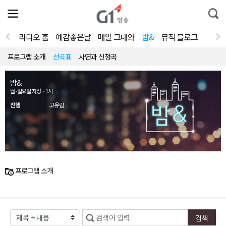
전
제
통
체
보
합
메
검
뉴
색
라디오 홈
예감좋은날
매일 그대와
밤&
뮤직 블로그
열
기
프로그램 소개
선곡표
사연과 신청곡
밤&
월~일요일 자정 ~ 1시
진행
고유림
프로그램 소개