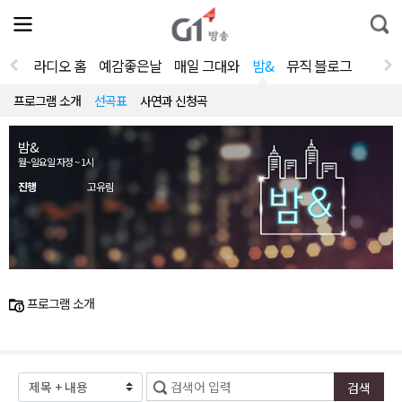
전
제
통
체
보
합
메
검
뉴
색
라디오 홈
예감좋은날
매일 그대와
밤&
뮤직 블로그
열
기
프로그램 소개
선곡표
사연과 신청곡
밤&
월~일요일 자정 ~ 1시
진행
고유림
프로그램 소개