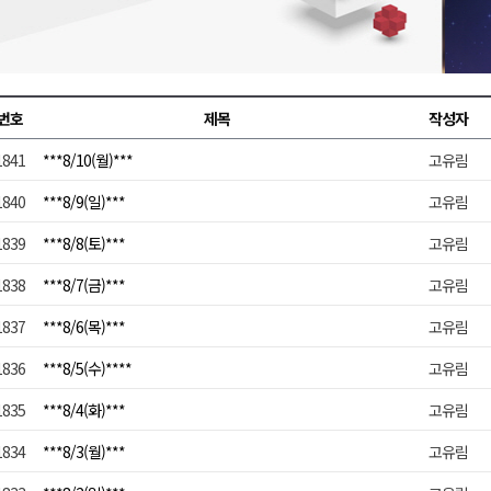
지정 준비 본격화
형 프로그램 신설
슬땀
번호
제목
작성자
확대 운영
1841
***8/10(월)***
고유림
고 사업장 점검
1840
***8/9(일)***
고유림
1839
***8/8(토)***
고유림
1838
***8/7(금)***
고유림
1837
***8/6(목)***
고유림
1836
***8/5(수)****
고유림
1835
***8/4(화)***
고유림
1834
***8/3(월)***
고유림