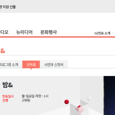
 의원 선출
위생 주의 당부
4명 경상
라디오
뉴미디어
문화행사
화
G1방송 소개
지정 준비 본격화
형 프로그램 신설
&
슬땀
확대 운영
프로그램 소개
선곡표
사연과 신청곡
고 사업장 점검
강원 표심은
밤&
 의원 선출
월~일요일 자정 ~ 1시
방송일시
위생 주의 당부
고유림
진행
4명 경상
화