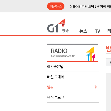
최신뉴스
더불어민주당 도당위원장에 허영
수족구병 원인 바이러스 급증..
춘천 돈사 화재..평창 교통사고 
뉴스
TV
동해안 이안류..지자체 대응 강
원주시, 지역첨단의료복합단지 
강원도 반려동물지원센터, 참여
밤
평창 전지훈련 성지..선수들 구
동해시, 어르신병원동행서비스 
예감좋은날
원주환경청, 비산배출시설 미신
매일 그대와
민주당 순회경선 합동연설회..
더불어민주당 도당위원장에 허영
밤&
수족구병 원인 바이러스 급증..
뮤직 블로그
춘천 돈사 화재..평창 교통사고 
동해안 이안류..지자체 대응 강